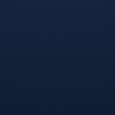
开云APP-好，让我们先为这个充
开云体育登录-（扩展思维）
满戏剧性的瞬间，构思一个能抓住
灵魂的标题
开云体育入口-银石绝杀，当阿斯
开云体育官方网站-孤勇者之证，
顿马丁的翡翠洪流淹没索伯，阿隆
摩洛哥铁血淬炼莱比锡红牛，若日
索用第23圈写就永生代码
尼奥以智慧铸就唯一胜途
开云APP-1.温布利的喀麦隆雄
开云体育官方网站-逆转与碾压，2
狮，一次改写足球史册的节奏革命
026世界杯C组，伊朗破灭比利时
黄金一代，京多安致命一击改写了
谁的命运？