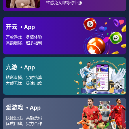
剑封喉，那是千锤百炼后凝聚为直觉的胜利基因，比技术更
耀眼的是他
扛鼎于重压之下的“大心脏”
，当对手打出超水平
回合，当局面陷入片刻焦灼，樊振东的眼神始终冷静如冰，
动作框架未有分毫变形，这份沉稳，传承自中国乒乓球队深
厚的冠军底蕴，也在他身上淬炼出了新的时代光泽——它是
对“领军者”角色最直接的诠释：在体系可能被冲击时，以个人
的绝对稳定性,成为队伍最可靠的定海神针。