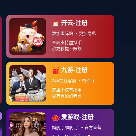
搜索
排行榜
热门文章
最多评论
随机文章
开云体育官网-英格兰名将集体亮相，赛场上掀起热潮的简单介绍
开云平台-包含切尔西惊险取胜，晋级欧洲足球赛事关键阶段的词条
开云官方app入口-包含伦敦科林斯取得关键胜利积分榜位置稳固的词条
开云官方app入口-关于皇家马德里锁定小组头名，淘汰赛抢眼表现引期待的信息
开云体育-关注精彩亚洲球赛，每一场都是看点
开云官方app入口-威尔士队硬战取胜，积分榜有所提升
开云体育app-包含全场焦点！中国女足胜出创造历史佳绩的词条
开云体育-包含拜仁慕尼黑队联赛领先优势扩大的词条