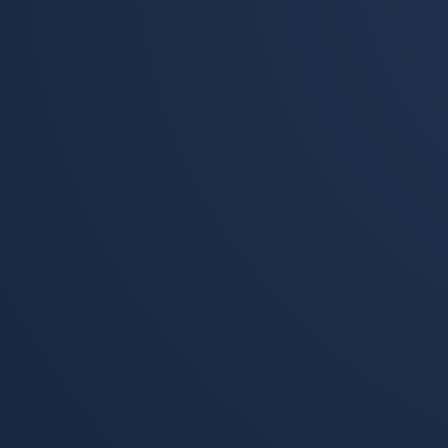
视快速的后卫能够跟上对手前锋的步伐，减少被突
除了依靠单个球员的防守能力外，还需要注重整体
到突破口预判与反应防守时。
用“防守”造句如下在足球比赛中，进攻与防守同
如同铜墙铁壁，让对手难以突破面对强敌，他们采
中防守时必须面面俱到，不能给对手留下任何可乘
队的沟通日益高效，能根据场上局势迅速做出战术
让对手难以突破防线进攻时，也会采用灵活的战术
发重视，利用各种道具和侦查手段获取对手动向，
可以利用外挂球，利用中锋的身高和头球优势，争夺
米以内的任意球战术与进攻配合整体防守战术 整
了自由人之外，每个球员都有一个固定的人盯人。
马竞vs皇家社会比分预测平局马竞在本赛季的表