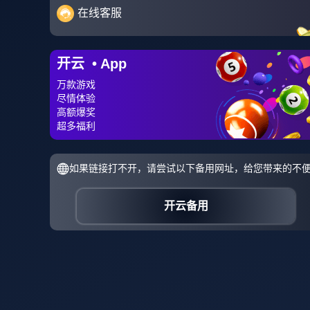
0405赛季圣安东尼奥马刺队尽管当时的上将已经
文，波波维奇教练让马刺队的整体防守达到了登峰
对手难以找到突破口0304赛季底特律活塞队在那
加中场球员之间的短传配合次数，利用场地宽度展
创造出更多有威胁的射门空间在防守时，会更强调
止对手轻易突破防线一旦出现防守失误，附近球员
摸清防守规律，增加突破难度2 进攻佯攻策略在
佯攻，吸引对手大部分注意力比如在炸弹点前，一
个方向而其他队员则从侧面或后方悄悄迂回，寻找