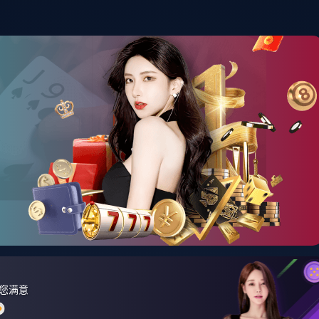
热点
战术解读
深度策划
不透风，对手难以突破的简单介绍
：0
守中，合理运用身体可以占据有利位置面对高大强壮的对手，
会犯规通过不断调整自己的站位和角度，让对手难以找到突破
防守过程中，他时刻关注着场上的局势；马塞洛的防守意识非
图，从而提前做出防守动作他在比赛中的抢断和拦截能力让对
球能力，能够在防守过程中将球传给队友，发起有效的反击除
够利用自己的速度和突破；下肢力量好海耶斯能立足NBA，很
使他能够在中锋位置上站稳脚跟，对抗高大的对手善于卡住对
够很好地卡住对手，让对手难以转身或突破他经常能顶着对手
高。