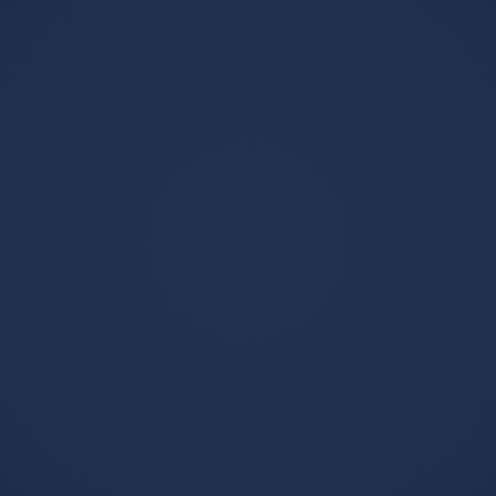
生活也挺顺利的。虽然你会遇到一些小波折，但都能逢凶化
经常认为有不好的事情会发生，然后就真的发生了。如果你
带着紧张和匮乏。