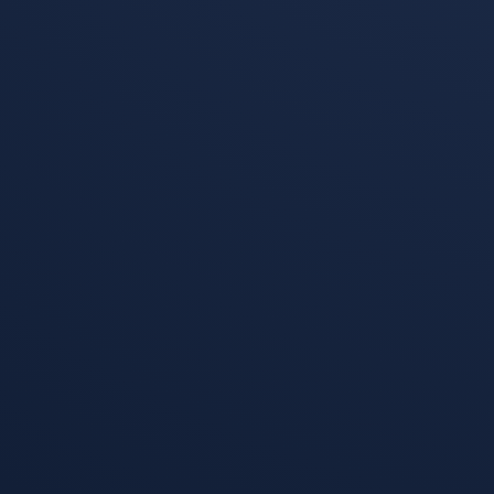
▽
声
1.本站遵循行业规范，任何转载的稿件都会明确标