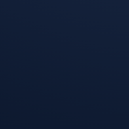
明
源，不尊重原创的行为开云体育将追究责任；3.作
相关文章
开云体育在线-最后一拍的史
开云体育-1.唯一的路，
诗，当印度奇迹撕碎李梓嘉的
斯杯的烈火，到年终总
天才剧本
王座（强调路径的唯一
果）
开云官网-这是一篇为你定制的
开云体育在线-众星陨落
文章，围绕唯一性展开，侧重
加维独舞—2026世界杯
于特定比赛瞬间的不可复制性
纪对话记
发表评论