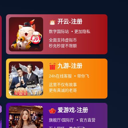
搜索
排行榜
热门文章
最多评论
随机文章
开云体育官网-英格兰名将集体亮相，赛场上掀起热潮的简单介绍
开云平台-包含切尔西惊险取胜，晋级欧洲足球赛事关键阶段的词条
开云官方app入口-包含伦敦科林斯取得关键胜利积分榜位置稳固的词条
开云官方app入口-关于皇家马德里锁定小组头名，淘汰赛抢眼表现引期待的信息
开云体育-关注精彩亚洲球赛，每一场都是看点
开云官方app入口-威尔士队硬战取胜，积分榜有所提升
开云体育app-包含全场焦点！中国女足胜出创造历史佳绩的词条
开云体育-包含拜仁慕尼黑队联赛领先优势扩大的词条