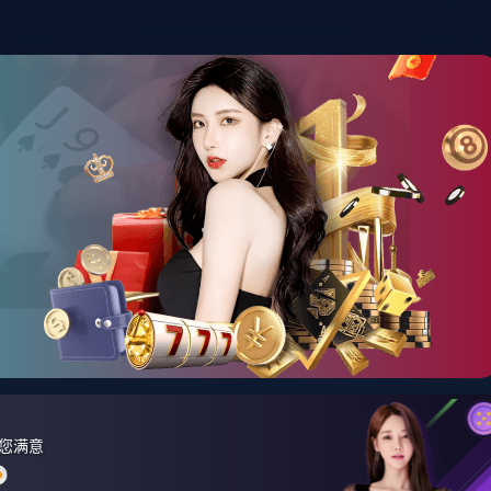
热点
战术解读
深度策划
备战奥运会，期待再次登上领奖台
：0
给中国500强中的很多企业做过培训，发现了一些很有趣的现
意学习，敢于行动，就没有不能达成的目标。