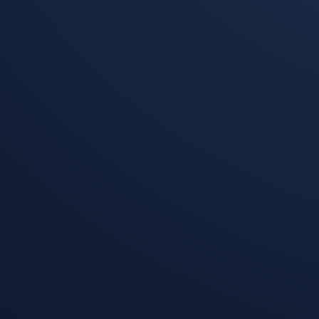
相关文章
开云体育下载-从圣地亚哥到首
开云体育中国-守护者的
尔，当中国完胜智利与孙兴慜
美国队用吉鲁的剑与防
扛起全队成为同一天的两道闪
盾，在2026世界杯C组
电—论竞技体育中国家荣耀与
中刺穿比利时
个人英雄主义的终极悖论
开云体育下载-E组暗战，当维
开云体育-德布劳内导演
尼修斯点燃东南亚德比，泰国
杀，替补奇兵一剑封喉—2
足球的千年等一回
世界杯小组赛塞尔维亚
发表评论
克，诠释足球唯一