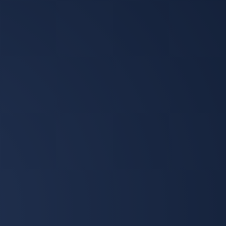
性
瓜多尔用一场唯一的胜利，为2026世界杯H组
标签列表
定下狂野基调
关注我们
扫一扫关注我们，了解最新精彩内容