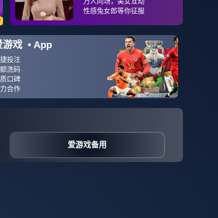
开云体育在线-北京男篮再胜河北，积分领先
最近发表
开云体育官方网站-孤勇者之证，摩洛哥铁
血淬炼莱比锡红牛，若日尼奥以智慧铸就唯一
开云体育下载-从圣地亚哥到首尔，当中国
胜途
完胜智利与孙兴慜扛起全队成为同一天的两道
开云体育app-孤星燃夜，2026世界杯A组，
闪电—论竞技体育中国家荣耀与个人英雄主义
保加利亚在绝境中刺穿塞尔维亚，齐耶赫独舞
开云体育中国-守护者的逆袭，美国队用吉
的终极悖论
点燃紧凑战局
鲁的剑与防守的盾，在2026世界杯C组焦点战
开云体育下载-独步天下，费利克斯主导的
中刺穿比利时
唯一之战—美加墨世界杯焦点战，塞尔维亚横
开云体育官方网站-红牛风暴中的孤胆英
扫秘鲁
雄，当佩雷兹用速度撕裂索伯防线，F1的唯
开云官网-东京夜未眠，当奥斯梅恩的轰鸣
一从不是偶然
碾过日耳曼战车—2026世界杯F组焦点战的唯
开云APP-1.温布利的喀麦隆雄狮，一次改写
一史诗
足球史册的节奏革命
开云官网-这是一篇为你定制的文章，围绕
唯一性展开，侧重于特定比赛瞬间的不可复制
开云体育app-1.沙漠风暴中的绿洲奇迹，厄