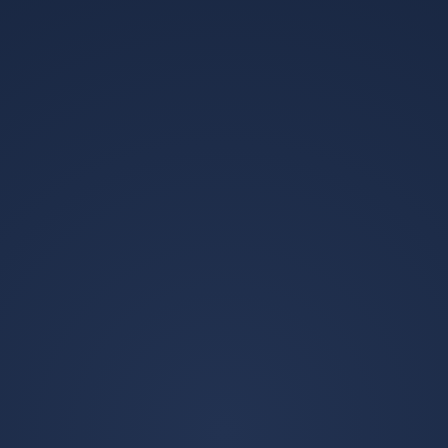
不同的统治，他没有大比分横扫的张扬，却用一粒关键进球和
带队的“取胜”不是偶然的数据堆砌，而是每一次回追、每一次分
时，他吼着指挥防线；当对手反扑时，他像一堵移动的墙，赛
只有责任。