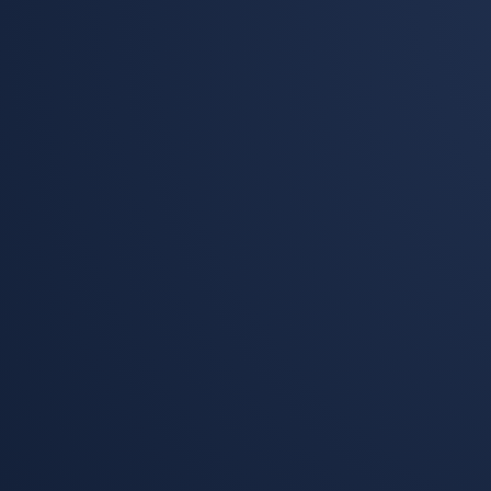
这两场比赛的唯一性在于：它们都在同一个瞬间推
国家队”的天然优越；贝林厄姆带队取胜，则推翻了
它从不重复自己，永远在制造独一无二的叙事，如
远错过了这一页不可复制的篇章。
声
1.本站遵循行业规范，任何转载的稿件都会明确标
明
源，不尊重原创的行为开云体育将追究责任；3.作