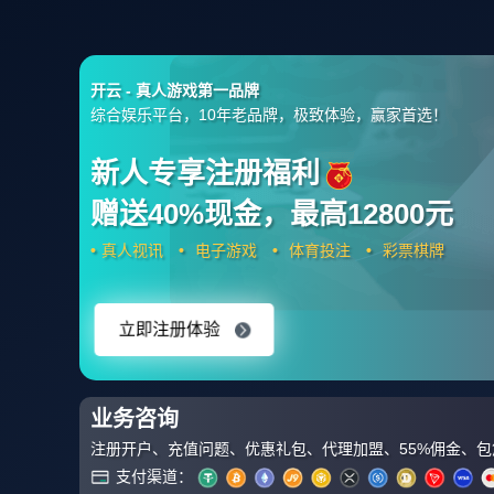
首页
战术解读
正文
首页
球队新闻
体坛
开云体育官方网站-非洲雄狮
足球世界唯一性的双重奏
开云体育
阅读：198
2026-04-29 15:40:41
评论
同一个比赛日，两场看似毫无关联的较量，却在足
枯拉朽之势横扫阿森纳，让酋长球场沦为“非洲雄
的领袖气质定义胜利，这两幕同时上演，构成了独
当塞内加尔全队踏入伦敦时，没有人预料到这会是
场迪亚塔的远射甚至让拉姆斯代尔绝望地摊手，4
力美学式回应，这支塞内加尔没有巨星堆砌，有的
求胜欲，他们用横扫告诉世界：足球的版图从未固